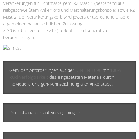
Verankerungen für Lichtmaste gem. RZ Mast 1 (bestehend aus
reibgeschweißtem Ankerkorb und Masthalterungskonsole) sowie RZ
Mast 2. Der Verankerungskorb wird jeweils entsprechend unserer
allgemeinen bauaufsichtlichen Zulassung
Z-30.6-70 hergestellt. Evtl. Querkräfte sind separat zu
berücksichtigen.
Gem. den Anforderungen aus der
DIN EN 1090
mit
100%
Rückverfolgbarkeit
des eingesetzten Materials durch
individuelle Chargen-Kennzeichnung aller Ankerstäbe.
Produktvarianten auf Anfrage möglich.