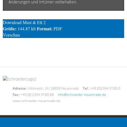
Änderungen und Irrtümer vorbehalten.
Download Mast & Elt 2
Größe:
Format:
144.87 kb
PDF
Vorschau
Adresse :
Hönnestr. 24, 58809 Neuenrade
Tel :
+49 (0)2394 9180-0
Fax :
+49 (0) 2394 9180-88
info@schroeder-neuenrade.de
www.schroeder-neuenrade.de