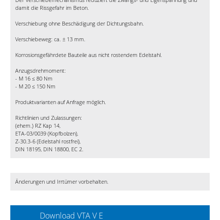
damit die Rissgefahr im Beton.
Verschiebung ohne Beschädigung der Dichtungsbahn.
Verschiebeweg: ca. ± 13 mm.
Korrosionsgefährdete Bauteile aus nicht rostendem Edelstahl.
Anzugsdrehmoment:
- M 16 ≤ 80 Nm
- M 20 ≤ 150 Nm
Produktvarianten auf Anfrage möglich.
Richtlinien und Zulassungen:
(ehem.) RZ Kap 14,
ETA-03/0039 (Kopfbolzen),
Z-30.3-6 (Edelstahl rostfrei),
DIN 18195, DIN 18800, EC 2.
Änderungen und Irrtümer vorbehalten.
Download VTA V E